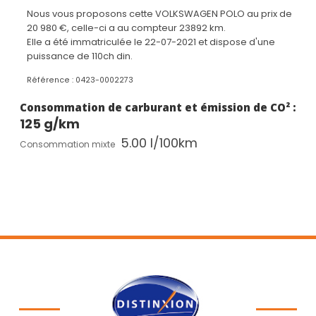
2 ports USB-C à l'avant
Nous vous proposons cette VOLKSWAGEN POLO au prix de
2 ports USB-C de recharge à l’arrière
20 980 €, celle-ci a au compteur 23892 km.
6 haut-parleurs
Elle a été immatriculée le 22-07-2021 et dispose d'une
Accoudoir central avant avec compartiment de
puissance de 110ch din.
rangement
Accoudoir central avant réglable en longueur
Référence : 0423-0002273
Aide au démarrage en côte ‘Hill-Hold'
Airbag central avant
Consommation de carburant et émission de CO² :
Airbags frontaux avant conducteur et passager
125 g/km
(Airbag passager désactivable par clef)
5.00 l/100km
Airbags latéraux avant
Consommation mixte
Airbags rideaux avant et arrière
Alerte de perte de pression des pneus
Allumage automatique des feux avec fonction
‘Coming home - Leaving home'
Antenne arrière de pavillon
Anti-patinage électronique ASR
Antibrouillards avant à LED avec éclairage
d'intersection
App-Connect sans fil
Applications décoratives ‘Deep iron’ sur le tableau de
bord
Appuis lombaires réglables à l’avant