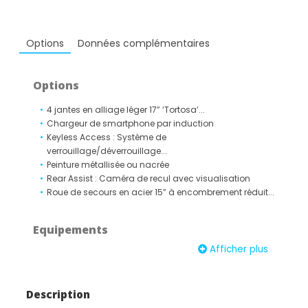
Options
Données complémentaires
Options
4 jantes en alliage léger 17” ‘Tortosa’...
Chargeur de smartphone par induction
Keyless Access : Système de
verrouillage/déverrouillage...
Peinture métallisée ou nacrée
Rear Assist : Caméra de recul avec visualisation
Roue de secours en acier 15” à encombrement réduit...
Equipements
Afficher plus
‘Fatigue Detection' : Système de détection de fatigue
du conducteur qui analyse le comportement du
conducteur et recommande un temps de repos par
Description
l'apparition d'un message visuel et sonore