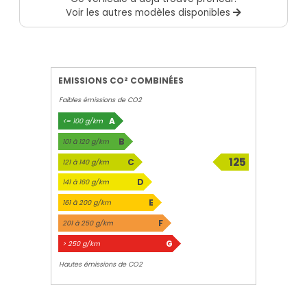
Voir les autres modèles disponibles
EMISSIONS CO² COMBINÉES
Faibles émissions de CO2
A
<= 100 g/km
B
101 à 120 g/km
125
C
121 à 140 g/km
g/km
D
141 à 160 g/km
E
161 à 200 g/km
F
201 à 250 g/km
G
> 250 g/km
Hautes émissions de CO2