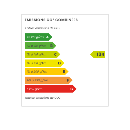
EMISSIONS CO² COMBINÉES
Faibles émissions de CO2
A
<= 100 g/km
B
101 à 120 g/km
134
C
121 à 140 g/km
g/km
D
141 à 160 g/km
E
161 à 200 g/km
F
201 à 250 g/km
G
> 250 g/km
Hautes émissions de CO2