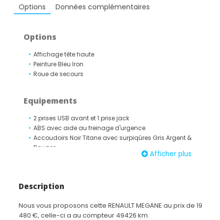
Options
Données complémentaires
Options
Affichage tête haute
Peinture Bleu Iron
Roue de secours
Equipements
2 prises USB avant et 1 prise jack
ABS avec aide au freinage d'urgence
Accoudoirs Noir Titane avec surpiqûres Gris Argent &
Rouges
Afficher plus
Aide au démarrage en côte
Aide au parking avant
Aide au stationnement arrière
Description
Airbags frontaux conducteur et passager adaptatifs
(airbag passager déconnectable)
Nous vous proposons cette RENAULT MEGANE au prix de 19
Airbags latéraux (thorax / bassin) avant
480 €, celle-ci a au compteur 49426 km.
Airbags rideaux de têtes aux places avant et arrière