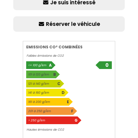
Je suis intéressé
Réserver le véhicule
EMISSIONS CO² COMBINÉES
Faibles émissions de CO2
0
A
<= 100 g/km
g/km
B
101 à 120 g/km
C
121 à 140 g/km
D
141 à 160 g/km
E
161 à 200 g/km
F
201 à 250 g/km
G
> 250 g/km
Hautes émissions de CO2