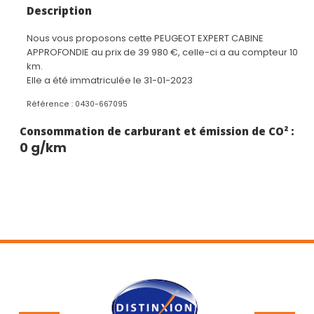
Ecran tactile
Description
ESP
Fonction DAB
Nous vous proposons cette PEUGEOT EXPERT CABINE
Limiteur vitesse
APPROFONDIE au prix de 39 980 €, celle-ci a au compteur 10
Mirror Link
km.
Prise USB
Elle a été immatriculée le 31-01-2023
Projecteurs antibrouillards
Régulateur vitesse
Référence : 0430-667095
Rétroviseurs électriques chauffants
Consommation de carburant et émission de CO² :
Radar de recul
0 g/km
Radio MP3 commandes au volant
RETROELECT
Roue de secours
Sièges en tissus noir
Start and Stop
Vitres arrières surteintées