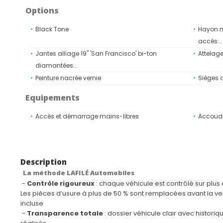
Options
Black Tone
Hayon ma
accès...
Jantes alliage 19" 'San Francisco' bi-ton
Attelag
diamantées...
Peinture nacrée vernie
Sièges 
Equipements
Accès et démarrage mains-libres
Accoudoi
avec co
réfrigér
Air conditionné automatique bi-zone avec
Airbags
Description
aérateurs aux places arrière
adaptat
La méthode LAFILÉ Automobiles
Airbags latéraux conducteur et passager avant
Airbags 
-
Contrôle rigoureux
: chaque véhicule est contrôlé sur plus 
arrière
Les pièces d’usure à plus de 50 % sont remplacées avant la ve
Appuis-tête à sécurité optimisée réglables en
Avertis
incluse
-
Transparence totale
: dossier véhicule clair avec historiq
hauteur sur les sièges conducteur et passager