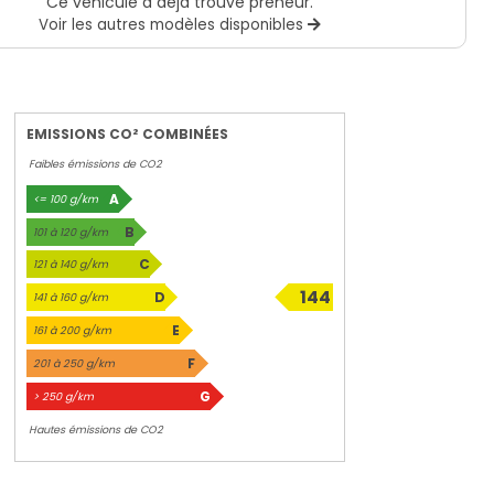
Ce véhicule a déjà trouvé preneur.
Voir les autres modèles disponibles
EMISSIONS CO² COMBINÉES
Faibles émissions de CO2
A
<= 100 g/km
B
101 à 120 g/km
C
121 à 140 g/km
144
D
141 à 160 g/km
g/km
E
161 à 200 g/km
F
201 à 250 g/km
G
> 250 g/km
Hautes émissions de CO2