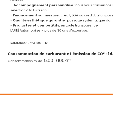
réalisés.
avant ainsi que sur les places latérales arrières
-
Accompagnement personnalisé
: nous vous conseillons 
Banquette rabattable 1/3 - 2/3 (commandes
Barres d
sélection à la livraison.
dans le coffre) avec accoudoir et trappe à skis
-
Financement sur mesure
: crédit, LOA ou crédit ballon poss
Calandre GT avec design évolutif chromé
Canules
-
Qualité esthétique garantie
: passage systématique dans 
-
Prix justes et compétitifs
, en toute transparence.
Coques de rétroviseurs extérieurs Noir Perla Nera
Décors 
LAFILÉ Automobiles – plus de 30 ans d’expertise.
en Alcan
Détection de sous-gonflage indirecte
Directio
Référence : 0423-0003212
directio
(mécan
1
Consommation de carburant et émission de CO² :
Drive Mode : Choix de 2 modes de conduite (Eco
Driver S
5.00 l/100km
Consommation mixte
ou Sport)
Enjoliveurs d'arc de pavillon en inox
Essuie-
'Magic 
Feux arrière LED 3D avec clignotants arrière
Fixation
défilants
Fixations Isofix aux places latérales arrière
Fonction
Auto)
Frein de stationnement électrique avec aide au
Habitacl
démarrage en pente