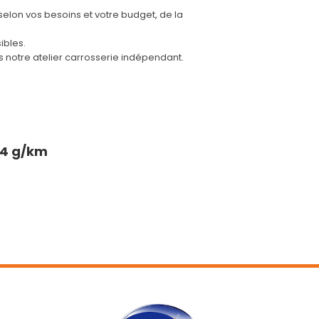
selon vos besoins et votre budget, de la
e toit longitudinales en aluminium
ibles.
 d'échappement de style chromées
notre atelier carrosserie indépendant.
de planche de bord et panneaux de portes
tara Gris Greval
n assistée électrique, avec colonne de
n réglable en hauteur et profondeur
ique)
44 g/km
port Pack
vitre avant avec système de lavage
Wash'
 Isofix pour siege passager AV
 'Mirror Screen' (Apple Carplay / Android
e et ciel de pavillon Noir Mistral