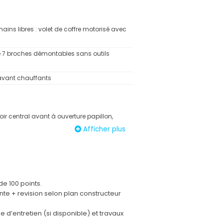
ins libres : volet de coffre motorisé avec
e 7 broches démontables sans outils
avant chauffants
r central avant à ouverture papillon,
mpartiment de rangement éclairé et
Afficher plus
able
 frontaux conducteur et passager
ifs (airbag passager déconnectable)
rideaux de tête aux places avant et
de 100 points.
nte + revision selon plan constructeur
seur de temps de conduite
ue d’entretien (si disponible) et travaux