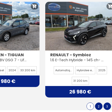
N - TIGUAN
RENAULT - Symbioz
2.0 TDI - 150 - BV DSG 7 - Life Plus
1.6 E-Tech Hybride - 145 ch- BVA multi-modes Iconic
sel
2024
33 200 km
Automatique
Hybridee essence
2025
 980 €
31 200 km
26 980 €
1
2
3