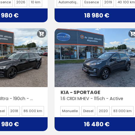
ssence
2026
10 km
Automatique
Essence
2019
40 100 km
 980 €
18 980 €
KIA - SPORTAGE
Avant 2.0 TDI Ultra - 190ch - BV S-tronic - S-Line
1.6 CRDI MHEV - 115ch - Active
sel
2018
86 000 km
Manuelle
Diesel
2020
83 000 km
 980 €
16 480 €