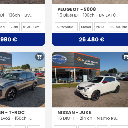
PEUGEOT - 5008
Proceed 1.6 CRDi - 136ch - BV DCT - BREAK - GT Line Premium
1.5 BlueHDi - 130ch - BV EAT8 - GT
esel
2019
91 300 km
Automatique
Diesel
2023
65 000 km
 980 €
26 480 €
N - T-ROC
NISSAN - JUKE
1.5 eTSI Hybrid Evo2 - 150ch - BV DSG 7 - R-Line
1.6 DIG-T - 214 ch - Nismo RS - All-Mode 4x4 x-tronic