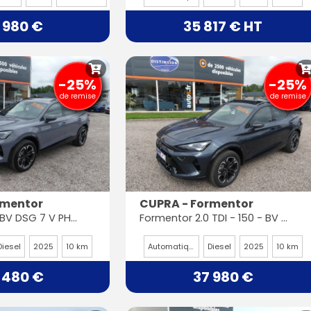
 980 €
35 817 € HT
-25%
-25%
de remise
de remise
rmentor
CUPRA - Formentor
2.0 TDI - 150 - BV DSG 7 V PHASE 2
Formentor 2.0 TDI - 150 - BV DSG 7 V PHASE 2
Diesel
2025
10 km
Automatique
Diesel
2025
10 km
 480 €
37 980 €