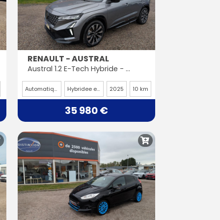
RENAULT - AUSTRAL
Austral 1.2 E-Tech Hybride - 200 - BVA multi-modes Techno PHASE 2
Automatique
Hybridee essence
2025
10 km
35 980 €