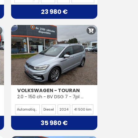
23 980 €
VOLKSWAGEN - TOURAN
2.0 - 150 ch - BV DSG 7 - 7pl - R-line ( Français)
Automatique
Diesel
2024
41 500 km
35 980 €