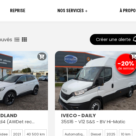
REPRISE
NOS SERVICES
À PROPO
+
ouvés
Créer une alerte
-20%
de remise
NDLAND
IVECO - DAILY
1.6i EHR - Hybrid4 (AWDet rechargeable) - 300ch - Ultimate
35S16 - V12 S&S - BV Hi-Matic
idee
2021
40 500 km
Automatique
Diesel
2025
10 km