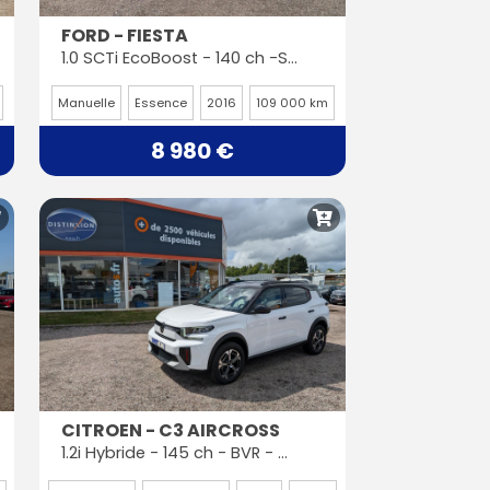
FORD - FIESTA
1.0 SCTi EcoBoost - 140 ch -ST-Line
Manuelle
Essence
2016
109 000 km
8 980 €
CITROEN - C3 AIRCROSS
1.2i Hybride - 145 ch - BVR - Max