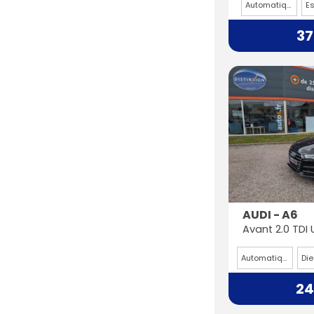
Automatique
E
37
AUDI - A6
Automatique
Die
24