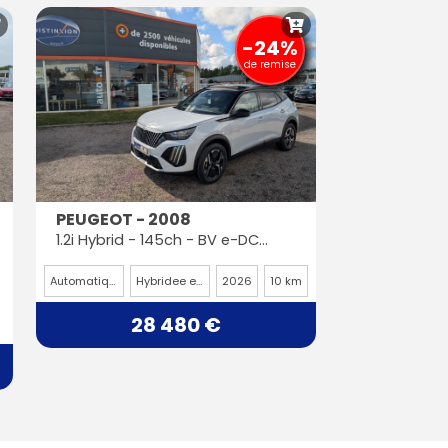
-24%
de remise
PEUGEOT - 2008
1.2i Hybrid - 145ch - BV e-DCS6 - GT
Automatique
Hybridee essence
2026
10 km
28 480 €