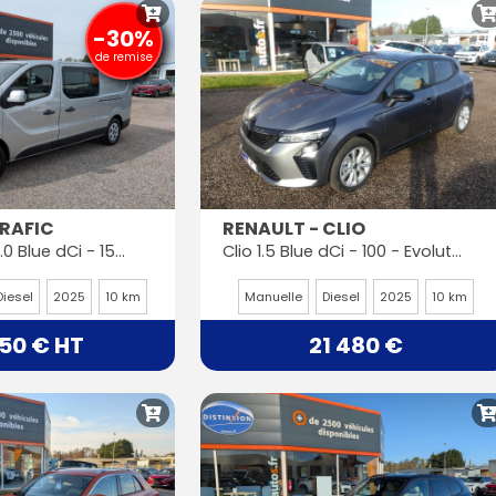
-30%
de remise
TRAFIC
RENAULT - CLIO
L2H1 3000 Kg 2.0 Blue dCi - 150CH - BVA - CABINE APPROFONDIE - 6 PLACES
Clio 1.5 Blue dCi - 100 - Evolution PHASE 2
Diesel
2025
10 km
Manuelle
Diesel
2025
10 km
650 € HT
21 480 €