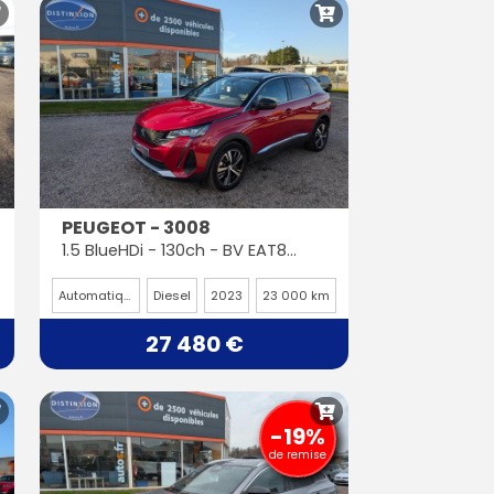
PEUGEOT - 3008
1.5 BlueHDi - 130ch - BV EAT8 - GT PHASE 2
Automatique
Diesel
2023
23 000 km
27 480 €
-19%
de remise