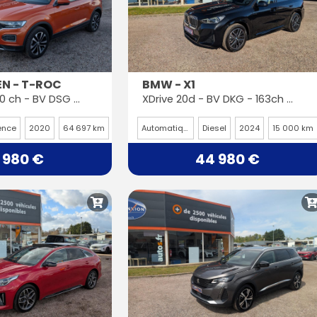
N - T-ROC
BMW - X1
1.5 TSI Evo - 150 ch - BV DSG 7 - United
XDrive 20d - BV DKG - 163ch - M Sport - U11
ence
2020
64 697 km
Automatique
Diesel
2024
15 000 km
 980 €
44 980 €