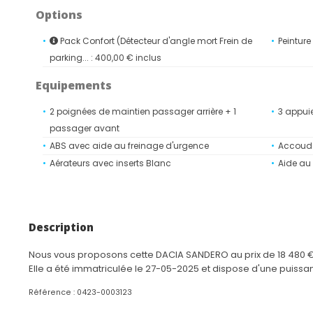
Options
Pack Confort (Détecteur d'angle mort Frein de
Peinture
parking... : 400,00 € inclus
Equipements
2 poignées de maintien passager arrière + 1
3 appuie
passager avant
ABS avec aide au freinage d'urgence
Accoudo
Aérateurs avec inserts Blanc
Aide au
Aide au maintien dans la voie
Aide au 
Airbags conducteur et passager désactivable
Airbags 
Alerte de survitesse avec reconnaissance des
Antenne 
Description
panneaux de signalisation
Anti-patinage (ASR)
Appel d'
Nous vous proposons cette DACIA SANDERO au prix de 18 480 €,
Baguette décorative des antibrouillard Brun
Banquett
Elle a été immatriculée le 27-05-2025 et dispose d'une puissa
cuivré
2/3
Référence : 0423-0003123
Barres de toit longitudinales modulaires Gris
Bouclier