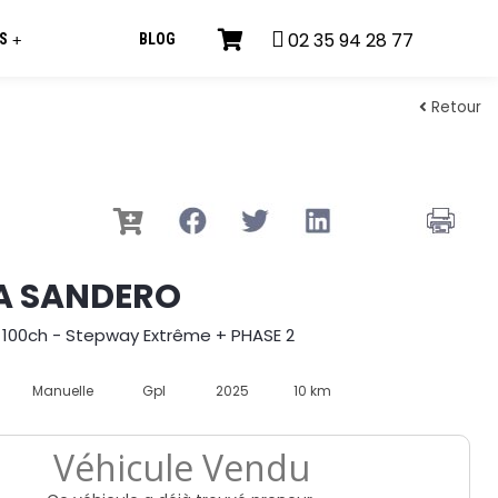
02 35 94 28 77
S
BLOG
+
Retour
A SANDERO
 100ch - Stepway Extrême + PHASE 2
Manuelle
Gpl
2025
10 km
Véhicule Vendu