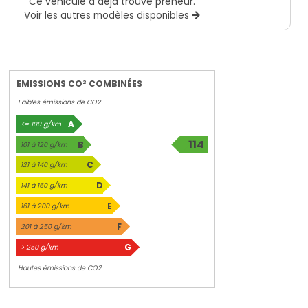
Ce véhicule a déjà trouvé preneur.
Voir les autres modèles disponibles
EMISSIONS CO² COMBINÉES
Faibles émissions de CO2
A
<= 100 g/km
114
B
101 à 120 g/km
g/km
C
121 à 140 g/km
D
141 à 160 g/km
E
161 à 200 g/km
F
201 à 250 g/km
G
> 250 g/km
Hautes émissions de CO2