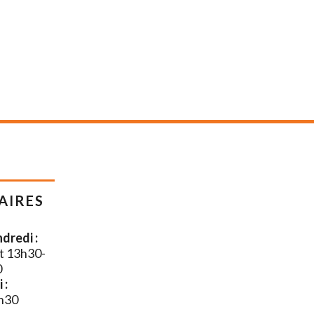
AIRES
dredi :
t 13h30-
0
 :
h30