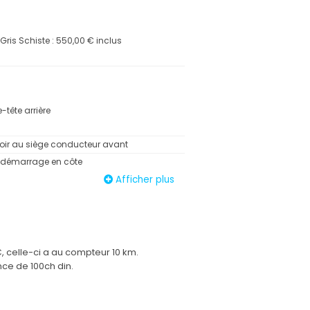
 Gris Schiste : 550,00 € inclus
-tête arrière
ir au siège conducteur avant
 démarrage en côte
stationnement arrière
Afficher plus
latéraux épaules et rideaux
de type requin couleur noir brillant
urgence - Ecall
 celle-ci a au compteur 10 km.
e arrière rabattable et fractionnable 1/3-
nce de 100ch din.
s avant et arrière ton carrosserie