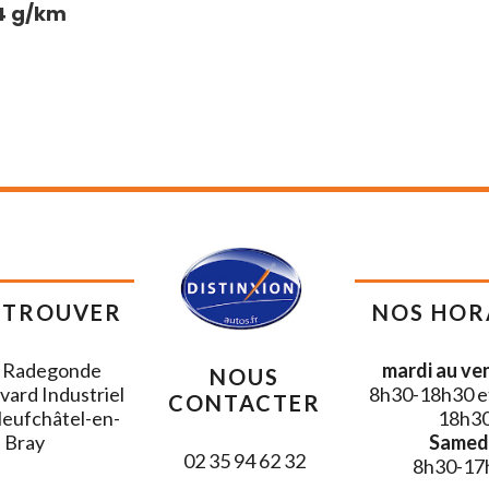
4 g/km
e avec inscription « Stepway » blanc
ains-libres
e et ventilation à 4 vitesses, avec
e de l’air
es de réglage sur le panneau de porte
teur
ation électrique des portes à distance
 des aérateurs Fog Grey
outdoor spécifique avec protections bas
 et stickers latéraux avec motifs
 TROUVER
NOS HOR
phiques
n assistée électrique
 Radegonde
mardi au ven
NOUS
vard Industriel
8h30-18h30 e
CONTACTER
treur de données d’événements (accident)
eufchâtel-en-
18h3
Bray
Samedi
02 35 94 62 32
8h30-17
ière avec signature Dacia en Y