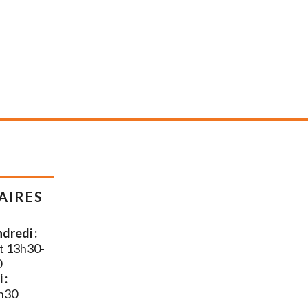
AIRES
dredi :
t 13h30-
0
 :
h30