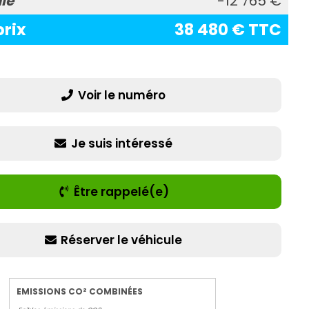
ie
-12 765 €
prix
38 480 € TTC
Voir le numéro
Je suis intéressé
Être rappelé(e)
Réserver le véhicule
EMISSIONS CO² COMBINÉES