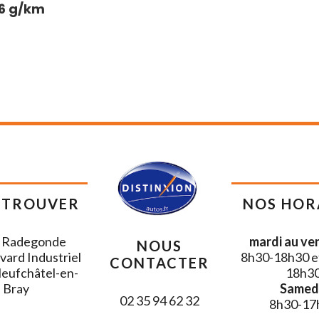
6 g/km
pavillon noir
ivité 4x USB-C
e vocal
Box
ur de pluie et allumage automatique des
urs
Cockpit : combiné d’instruments digital
solution couleur de 10,25"
sortie d'échappement noire stylisée
ge de bienvenue avec projection du logo
 TROUVER
NOS HOR
u sol
d'air AV couleur contrastante Noir
 Radegonde
mardi au ven
NOUS
n
vard Industriel
8h30-18h30 e
CONTACTER
sist avec détection des piétons et des
eufchâtel-en-
18h3
s
Bray
Samedi
02 35 94 62 32
8h30-17
ectrique + fonction Virtual Pedal