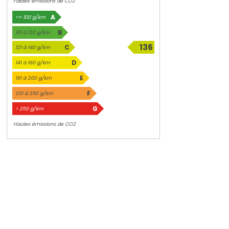
Faibles émissions de CO2
A
<= 100 g/km
B
101 à 120 g/km
136
C
121 à 140 g/km
g/km
D
141 à 160 g/km
E
161 à 200 g/km
F
201 à 250 g/km
G
> 250 g/km
Hautes émissions de CO2