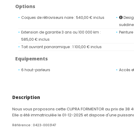
Options
Coques de rétroviseurs noire : 540,00 € inclus
Desig
suédine..
Extension de garantie 3 ans ou 100 000 km :
Peinture
585,00 € inclus
Toit ouvrant panoramique : 1 100,00 € inclus
Equipements
6 haut-parleurs
Accès e
Accoudoir central avant
Accoudoi
hauteur
Aide au stationnement avant/arrière
Airbag 
Description
Airbags latéraux et rideaux
Appel d'
Bandeau arrière "Infinite Light" intégrant le logo
Banquett
Nous vous proposons cette CUPRA FORMENTOR au prix de 38 480
CUPRA lumineux, avec signature lumineuse Tri-
à skis
Elle a été immatriculée le 01-12-2025 et dispose d'une puissan
LED et cérémonie de bienvenue
Référence : 0423-0003147
Bas de caisses couleur contrastante Noir
Bluetoo