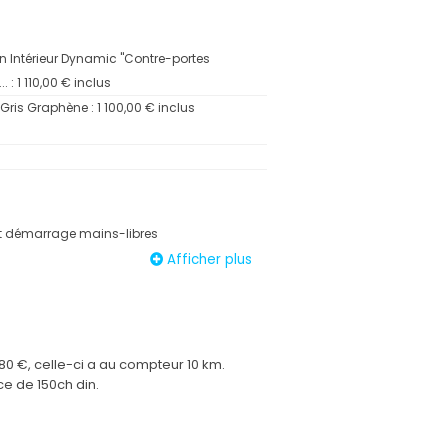
n Intérieur Dynamic "Contre-portes
. : 1 110,00 € inclus
 Gris Graphène : 1 100,00 € inclus
t démarrage mains-libres
r central réglable en profondeur et en
Afficher plus
central avant
urgence - Ecall
e arrière rabattable 2/3 - 1/3 avec trappe
 €, celle-ci a au compteur 10 km.
ce de 150ch din.
th