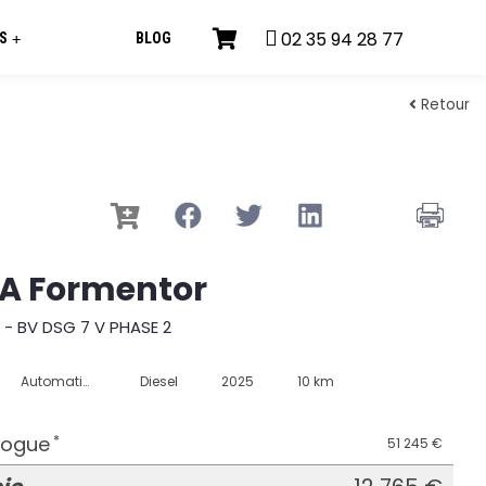
02 35 94 28 77
S
BLOG
+
Retour
A Formentor
0 - BV DSG 7 V PHASE 2
Automatique
Diesel
2025
10 km
alogue
*
51 245 €