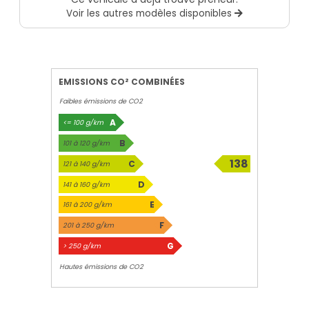
Voir les autres modèles disponibles
EMISSIONS CO² COMBINÉES
Faibles émissions de CO2
A
<= 100 g/km
B
101 à 120 g/km
138
C
121 à 140 g/km
g/km
D
141 à 160 g/km
E
161 à 200 g/km
F
201 à 250 g/km
G
> 250 g/km
Hautes émissions de CO2