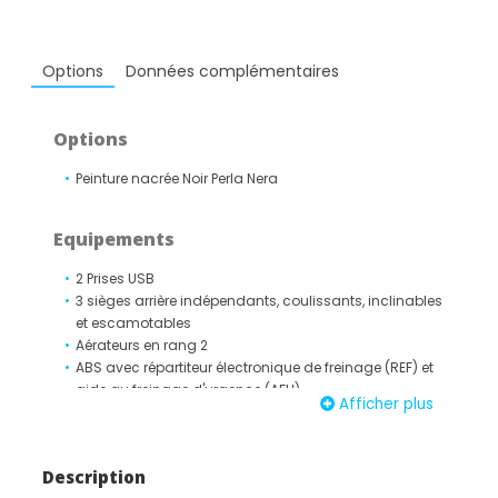
Options
Données complémentaires
Options
Peinture nacrée Noir Perla Nera
Equipements
2 Prises USB
3 sièges arrière indépendants, coulissants, inclinables
et escamotables
Aérateurs en rang 2
ABS avec répartiteur électronique de freinage (REF) et
aide au freinage d'urgence (AFU)
Afficher plus
Accès et démarrage mains-libres
Accoudoir central moussé à ouverture papillon et
réfrigéré
Description
Aide au démarrage en côte