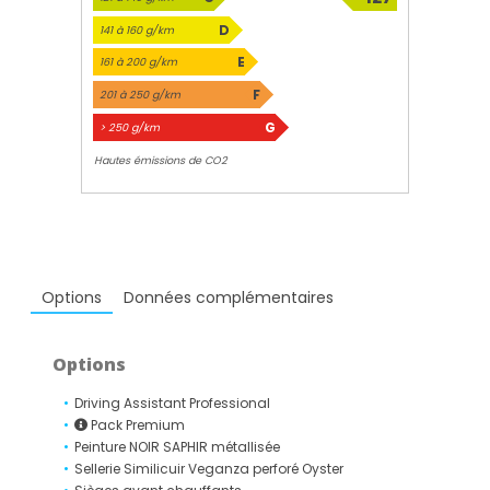
g/km
D
141 à 160 g/km
E
161 à 200 g/km
F
201 à 250 g/km
G
> 250 g/km
Hautes émissions de CO2
Options
Données complémentaires
Options
Driving Assistant Professional
Pack Premium
Peinture NOIR SAPHIR métallisée
Sellerie Similicuir Veganza perforé Oyster