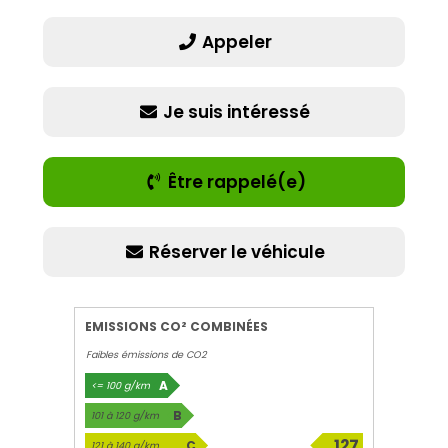
Appeler
Je suis intéressé
Être rappelé(e)
Réserver le véhicule
EMISSIONS CO² COMBINÉES
Faibles émissions de CO2
A
<= 100 g/km
B
101 à 120 g/km
127
C
121 à 140 g/km