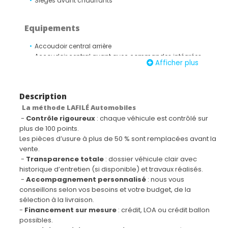
Sièges avant chauffants
Equipements
Accoudoir central arrière
Accoudoir central avant avec commandes intégrées
Afficher plus
VOEU
Active Guard
Airbag central entre les sièges avant
Description
Airbags frontaux conducteur et passager
La méthode LAFILÉ Automobiles
(déconnectable côté passager)
Airbags latéraux avant
-
Contrôle rigoureux
: chaque véhicule est contrôlé sur
Airbags rideaux de tête pour places avant et latérales
plus de 100 points.
arrière
Les pièces d’usure à plus de 50 % sont remplacées avant la
Apple CarPlay / Google Android Auto
vente.
Appuis-tête avant et latéraux arrière réglables en
-
Transparence totale
: dossier véhicule clair avec
hauteur
historique d’entretien (si disponible) et travaux réalisés.
Banquette arrière rabattable 40/20/40
-
Accompagnement personnalisé
: nous vous
BMW Live Cockpit Navigation Plus
conseillons selon vos besoins et votre budget, de la
Capteurs d'impacts
sélection à la livraison.
Carte SIM 4G LTE pour les Services ConnectedDrive
-
Financement sur mesure
: crédit, LOA ou crédit ballon
Ceintures de sécurité 3 points à toutes les places
possibles.