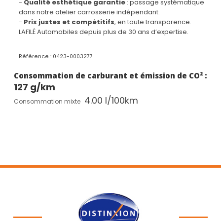
Ciel de pavillon M Anthracite
-
Qualité esthétique garantie
: passage systématique
Clés radiocommandées à mémorisation
dans notre atelier carrosserie indépendant.
automatique des réglages "Personal Profile"
-
Prix justes et compétitifs
, en toute transparence.
Clignotants LED intégrés aux feux de jour
LAFILÉ Automobiles depuis plus de 30 ans d’expertise.
Climatisation automatique bi-zone avec microfiltre
Commande électrique du hayon
Référence : 0423-0003277
Console centrale avec 2 portes gobelet
Contour de vitres noir mat
Consommation de carburant et émission de CO² :
Contrôle Dynamique de la Stabilité DSC+ avec
127 g/km
fonctionnalités étendues
4.00 l/100km
Démarrage sans clé
Consommation mixte
Détecteur de pluie et allumage automatique des
projecteurs
Direction à assistance électrique servotronic
Dispositif d'éclairage ‘'Follow me home''
Ecran Widescreen
Ecrous antivol
Eléments extérieurs et intérieurs M Sport
Feux de sortie de porte avant (porte ouverte)
Feux et clignotants arrière à technologie LED
Fonction cargo : réglage de l'inclinaison de la
banquette arrière à 12° (Jusqu'à 100 litres de
chargement additionnel)